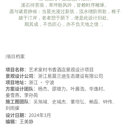
溪石待苔痕，草坪盼风吟，皆赖时序雕琢。
愿与诸君静候：当晨光漫过新筑，流水绕阶而歌，稚子
嬉于汀岸，老者憩于荫下，便是此设计归处。
期其成，不负匠心，亦不负天地之馈 ”。
|项目档案
项目名称
：艺术家村书香酒店景观设计项目
景观设计公司
：浙江易莫兰迪生态建设有限公司
项目地址：
浙江 · 宁波
方案设计团队
：杨杰、邵增力、叶晨浩、毕逸村、
姜雪燕，李孙苑
施工图团队
：
吴旭城、史城杰、董培弘、鲍磊、钟伟、
刘雨朦
设计日期：
2024年3月
编辑：
王美静