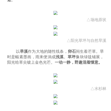
逐
。
△场地原状
△阳光草坪与自然旱溪
以
旱溪
作为大地的随性线条，
卵石
间生着芒草。旱
时是幅素墨画，雨来便淌成
浅溪
。
草坪
像块绿毯铺展，
阳光给草尖镀上金色光芒。
一动一静，野趣混着惬意。
△水杉林