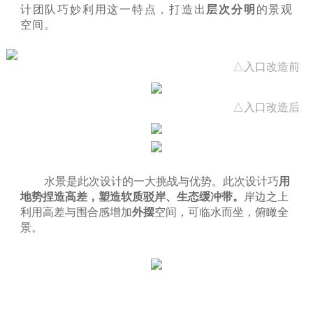
计团队巧妙利用这一特点，打造出
层次分明
的景观
空间。
△入口改造前
△入口改造后
水景是此次设计的一大挑战与优势。此次设计巧
用
地势捏造高差，塑造软质驳岸、生态缓冲带。
岸边之上
利用高差与围合感增加
外摆
空间，可临水而坐，俯瞰全
景。