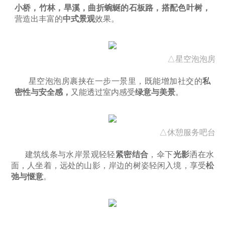
小桥，竹林，旱溪，曲折蜿蜒的石板路，搭配色叶树，
营造出丰富的
中式景观
效果。
△星空泡泡房
星空泡泡房裹挟在一步一景里，既能增加社交的
私
密性与安全感，
又能透过室内感受
绿意与美景
。
△休憩服务吧台
建筑线条与水岸景观轻轻
紧密结合
，伞下
光影
洒在水
面，人坐着，远处的山影，岸边的树姿轻闲入境，享受
松
弛与惬意
。